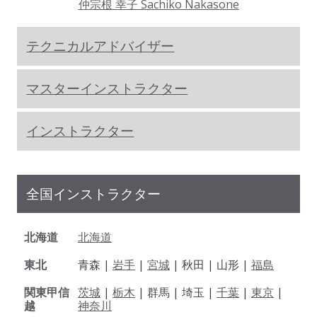
仲宗根 幸子 Sachiko Nakasone
テクニカルアドバイザー
マスターインストラクター
インストラクター
全国インストラクター
北海道
北海道
東北
青森 |
岩手
|
宮城
| 秋田 | 山形 |
福島
関東甲信
茨城
|
栃木
| 群馬 | 埼玉 |
千葉
|
東京
|
越
神奈川