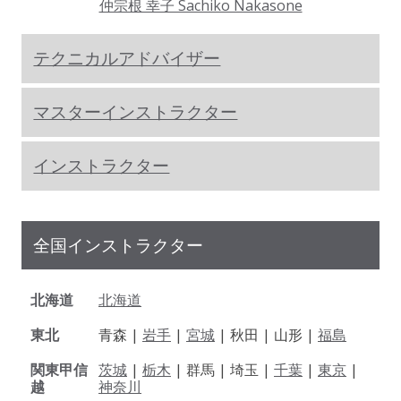
仲宗根 幸子 Sachiko Nakasone
テクニカルアドバイザー
マスターインストラクター
インストラクター
全国インストラクター
北海道
北海道
東北
青森 |
岩手
|
宮城
| 秋田 | 山形 |
福島
関東甲信
茨城
|
栃木
| 群馬 | 埼玉 |
千葉
|
東京
|
越
神奈川