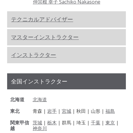
仲宗根 幸子 Sachiko Nakasone
テクニカルアドバイザー
マスターインストラクター
インストラクター
全国インストラクター
北海道
北海道
東北
青森 |
岩手
|
宮城
| 秋田 | 山形 |
福島
関東甲信
茨城
|
栃木
| 群馬 | 埼玉 |
千葉
|
東京
|
越
神奈川