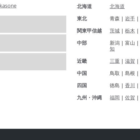
kasone
北海道
北海道
東北
青森 |
岩手
関東甲信越
茨城
|
栃木
|
中部
新潟 |
富山 
知
近畿
三重
|
滋賀
中国
鳥取 |
島根 
四国
徳島 |
香川
九州・沖縄
福岡
|
佐賀