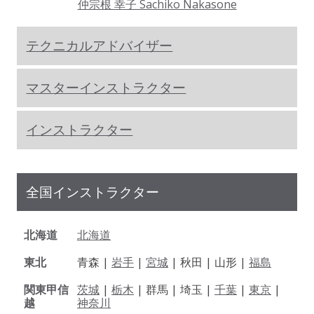
仲宗根 幸子 Sachiko Nakasone
テクニカルアドバイザー
マスターインストラクター
インストラクター
全国インストラクター
北海道
北海道
東北
青森 |
岩手
|
宮城
| 秋田 | 山形 |
福島
関東甲信
茨城
|
栃木
| 群馬 | 埼玉 |
千葉
|
東京
|
越
神奈川