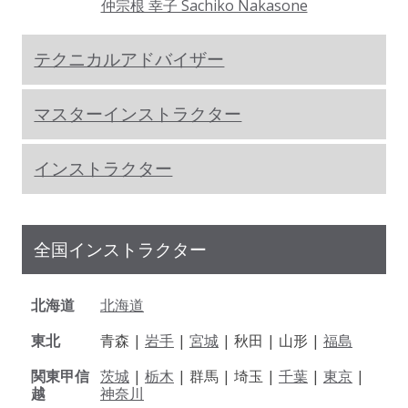
仲宗根 幸子 Sachiko Nakasone
テクニカルアドバイザー
マスターインストラクター
インストラクター
全国インストラクター
北海道
北海道
東北
青森 |
岩手
|
宮城
| 秋田 | 山形 |
福島
関東甲信
茨城
|
栃木
| 群馬 | 埼玉 |
千葉
|
東京
|
越
神奈川