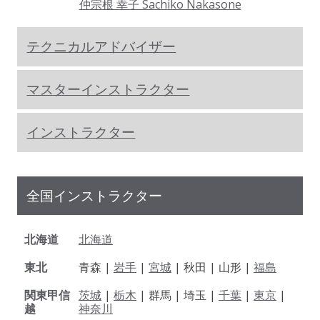
仲宗根 幸子 Sachiko Nakasone
テクニカルアドバイザー
マスターインストラクター
インストラクター
全国インストラクター
北海道
北海道
東北
青森 |
岩手
|
宮城
| 秋田 | 山形 |
福島
関東甲信
茨城
|
栃木
| 群馬 | 埼玉 |
千葉
|
東京
|
越
神奈川