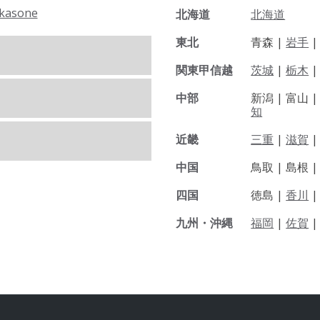
kasone
北海道
北海道
東北
青森 |
岩手
関東甲信越
茨城
|
栃木
|
中部
新潟 |
富山 
知
近畿
三重
|
滋賀
中国
鳥取 |
島根 
四国
徳島 |
香川
九州・沖縄
福岡
|
佐賀