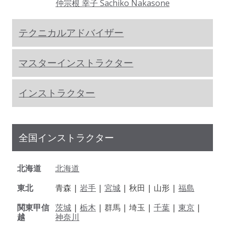
仲宗根 幸子 Sachiko Nakasone
テクニカルアドバイザー
マスターインストラクター
インストラクター
全国インストラクター
北海道
北海道
東北
青森 |
岩手
|
宮城
| 秋田 | 山形 |
福島
関東甲信
茨城
|
栃木
| 群馬 | 埼玉 |
千葉
|
東京
|
越
神奈川