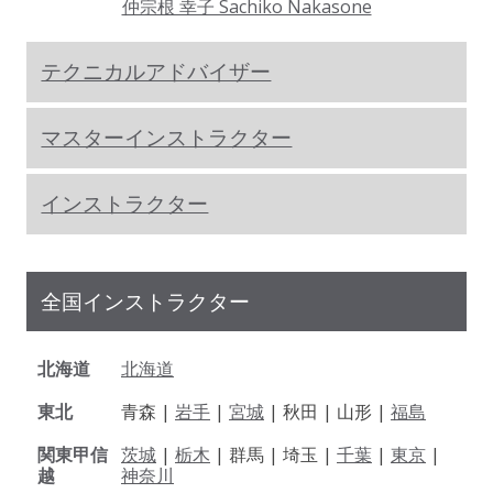
仲宗根 幸子 Sachiko Nakasone
テクニカルアドバイザー
マスターインストラクター
インストラクター
全国インストラクター
北海道
北海道
東北
青森 |
岩手
|
宮城
| 秋田 | 山形 |
福島
関東甲信
茨城
|
栃木
| 群馬 | 埼玉 |
千葉
|
東京
|
越
神奈川