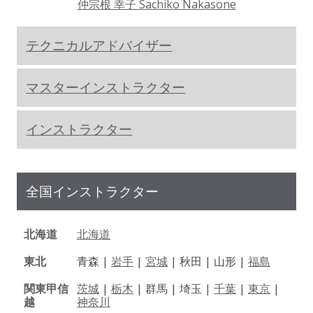
仲宗根 幸子 Sachiko Nakasone
テクニカルアドバイザー
マスターインストラクター
インストラクター
全国インストラクター
北海道
北海道
東北
青森 |
岩手
|
宮城
| 秋田 | 山形 |
福島
関東甲信
茨城
|
栃木
| 群馬 | 埼玉 |
千葉
|
東京
|
越
神奈川