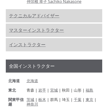
仲宗根 幸子 Sachiko Nakasone
テクニカルアドバイザー
マスターインストラクター
インストラクター
全国インストラクター
北海道
北海道
東北
青森 |
岩手
|
宮城
| 秋田 | 山形 |
福島
関東甲信
茨城
|
栃木
| 群馬 | 埼玉 |
千葉
|
東京
|
越
神奈川