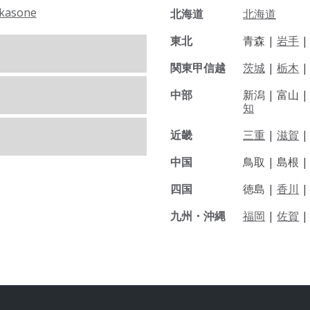
kasone
北海道
北海道
東北
青森 |
岩手
関東甲信越
茨城
|
栃木
|
中部
新潟 |
富山 
知
近畿
三重
|
滋賀
中国
鳥取 |
島根 
四国
徳島 |
香川
九州・沖縄
福岡
|
佐賀