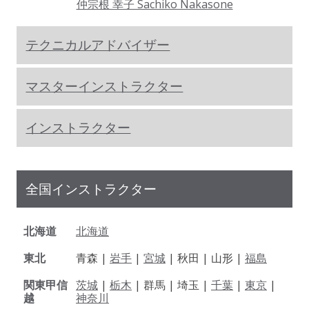
仲宗根 幸子 Sachiko Nakasone
テクニカルアドバイザー
マスターインストラクター
インストラクター
全国インストラクター
北海道
北海道
東北
青森 |
岩手
|
宮城
| 秋田 | 山形 |
福島
関東甲信
茨城
|
栃木
| 群馬 | 埼玉 |
千葉
|
東京
|
越
神奈川