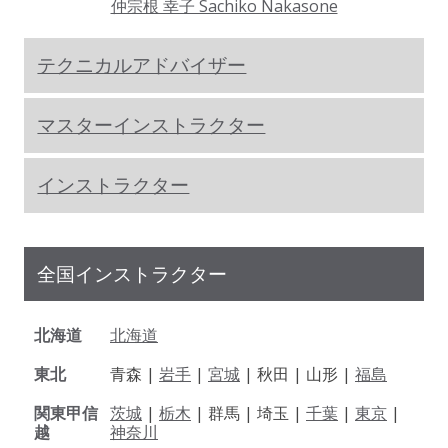
仲宗根 幸子 Sachiko Nakasone
テクニカルアドバイザー
マスターインストラクター
インストラクター
全国インストラクター
北海道
北海道
東北
青森 |
岩手
|
宮城
| 秋田 | 山形 |
福島
関東甲信
茨城
|
栃木
| 群馬 | 埼玉 |
千葉
|
東京
|
越
神奈川