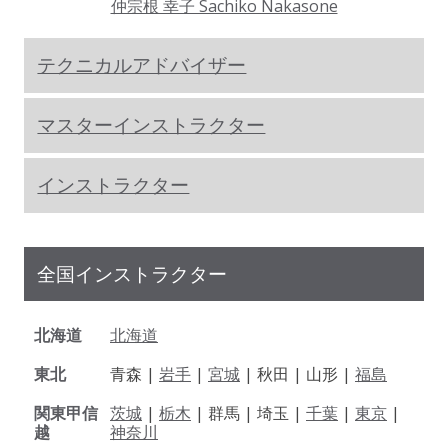
仲宗根 幸子 Sachiko Nakasone
テクニカルアドバイザー
マスターインストラクター
インストラクター
全国インストラクター
北海道
北海道
東北
青森 |
岩手
|
宮城
| 秋田 | 山形 |
福島
関東甲信
茨城
|
栃木
| 群馬 | 埼玉 |
千葉
|
東京
|
越
神奈川