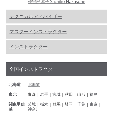
仲宗根 幸子 Sachiko Nakasone
テクニカルアドバイザー
マスターインストラクター
インストラクター
全国インストラクター
北海道
北海道
東北
青森 |
岩手
|
宮城
| 秋田 | 山形 |
福島
関東甲信
茨城
|
栃木
| 群馬 | 埼玉 |
千葉
|
東京
|
越
神奈川