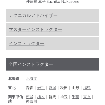
仲宗根 幸子 Sachiko Nakasone
テクニカルアドバイザー
マスターインストラクター
インストラクター
全国インストラクター
北海道
北海道
東北
青森 |
岩手
|
宮城
| 秋田 | 山形 |
福島
関東甲信
茨城
|
栃木
| 群馬 | 埼玉 |
千葉
|
東京
|
越
神奈川