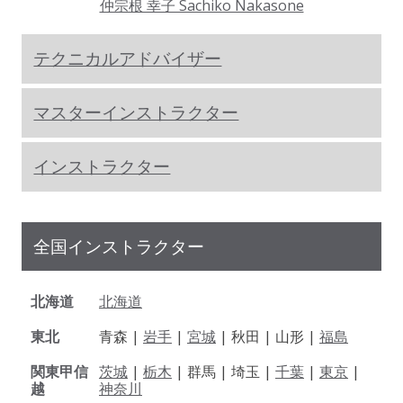
仲宗根 幸子 Sachiko Nakasone
テクニカルアドバイザー
マスターインストラクター
インストラクター
全国インストラクター
北海道
北海道
東北
青森 |
岩手
|
宮城
| 秋田 | 山形 |
福島
関東甲信
茨城
|
栃木
| 群馬 | 埼玉 |
千葉
|
東京
|
越
神奈川