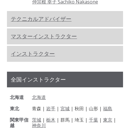
仲宗根 幸子 Sachiko Nakasone
テクニカルアドバイザー
マスターインストラクター
インストラクター
全国インストラクター
北海道
北海道
東北
青森 |
岩手
|
宮城
| 秋田 | 山形 |
福島
関東甲信
茨城
|
栃木
| 群馬 | 埼玉 |
千葉
|
東京
|
越
神奈川