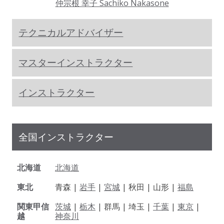
仲宗根 幸子 Sachiko Nakasone
テクニカルアドバイザー
マスターインストラクター
インストラクター
全国インストラクター
北海道
北海道
東北
青森 |
岩手
|
宮城
| 秋田 | 山形 |
福島
関東甲信
茨城
|
栃木
| 群馬 | 埼玉 |
千葉
|
東京
|
越
神奈川