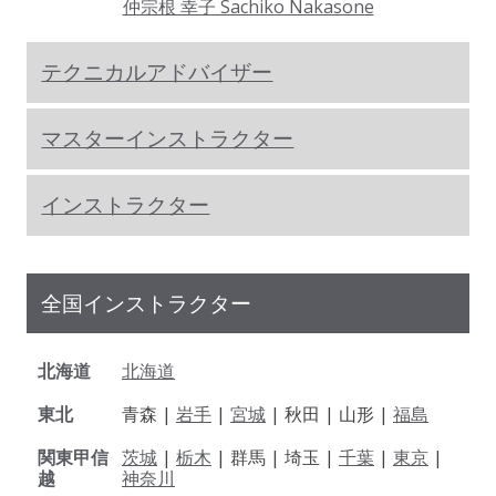
仲宗根 幸子 Sachiko Nakasone
テクニカルアドバイザー
マスターインストラクター
インストラクター
全国インストラクター
北海道
北海道
東北
青森 |
岩手
|
宮城
| 秋田 | 山形 |
福島
関東甲信
茨城
|
栃木
| 群馬 | 埼玉 |
千葉
|
東京
|
越
神奈川