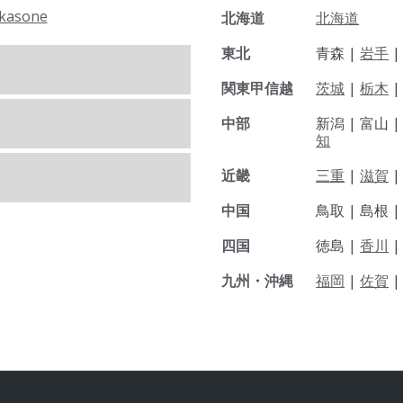
kasone
北海道
北海道
東北
青森 |
岩手
関東甲信越
茨城
|
栃木
|
中部
新潟 |
富山 
知
近畿
三重
|
滋賀
中国
鳥取 |
島根 
四国
徳島 |
香川
九州・沖縄
福岡
|
佐賀