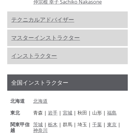
仲宗根 幸子 Sachiko Nakasone
テクニカルアドバイザー
マスターインストラクター
インストラクター
全国インストラクター
北海道
北海道
東北
青森 |
岩手
|
宮城
| 秋田 | 山形 |
福島
関東甲信
茨城
|
栃木
| 群馬 | 埼玉 |
千葉
|
東京
|
越
神奈川