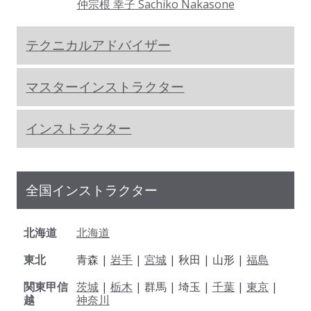
仲宗根 幸子 Sachiko Nakasone
テクニカルアドバイザー
マスターインストラクター
インストラクター
全国インストラクター
北海道
北海道
東北
青森 |
岩手
|
宮城
| 秋田 | 山形 |
福島
関東甲信
茨城
|
栃木
| 群馬 | 埼玉 |
千葉
|
東京
|
越
神奈川