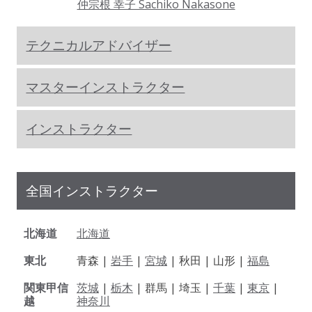
仲宗根 幸子 Sachiko Nakasone
テクニカルアドバイザー
マスターインストラクター
インストラクター
全国インストラクター
北海道
北海道
東北
青森 |
岩手
|
宮城
| 秋田 | 山形 |
福島
関東甲信
茨城
|
栃木
| 群馬 | 埼玉 |
千葉
|
東京
|
越
神奈川