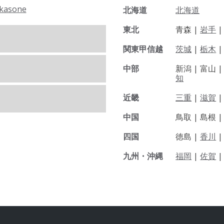
kasone
北海道
北海道
東北
青森 |
岩手
関東甲信越
茨城
|
栃木
|
中部
新潟 |
富山 
知
近畿
三重
|
滋賀
中国
鳥取 |
島根 
四国
徳島 |
香川
九州・沖縄
福岡
|
佐賀