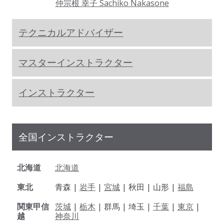
仲宗根 幸子 Sachiko Nakasone
テクニカルアドバイザー
マスターインストラクター
インストラクター
全国インストラクター
北海道
北海道
東北
青森 |
岩手
|
宮城
| 秋田 | 山形 |
福島
関東甲信
茨城
|
栃木
| 群馬 | 埼玉 |
千葉
|
東京
|
越
神奈川