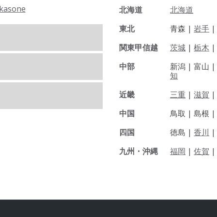
kasone
北海道
北海道
東北
青森 |
岩手
関東甲信越
茨城
|
栃木
|
中部
新潟 |
富山 
知
近畿
三重
|
滋賀
中国
鳥取 |
島根 
四国
徳島 |
香川
九州・沖縄
福岡
|
佐賀