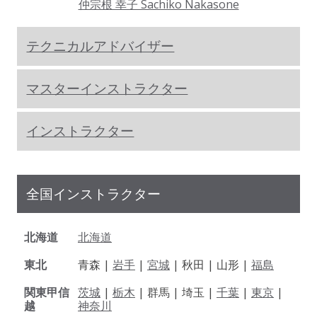
仲宗根 幸子 Sachiko Nakasone
テクニカルアドバイザー
マスターインストラクター
インストラクター
全国インストラクター
北海道
北海道
東北
青森 |
岩手
|
宮城
| 秋田 | 山形 |
福島
関東甲信
茨城
|
栃木
| 群馬 | 埼玉 |
千葉
|
東京
|
越
神奈川