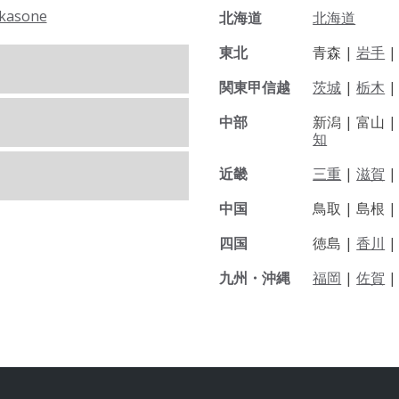
kasone
北海道
北海道
東北
青森 |
岩手
関東甲信越
茨城
|
栃木
|
中部
新潟 |
富山 
知
近畿
三重
|
滋賀
中国
鳥取 |
島根 
四国
徳島 |
香川
九州・沖縄
福岡
|
佐賀