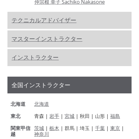
仲宗根 幸子 Sachiko Nakasone
テクニカルアドバイザー
マスターインストラクター
インストラクター
全国インストラクター
北海道
北海道
東北
青森 |
岩手
|
宮城
| 秋田 | 山形 |
福島
関東甲信
茨城
|
栃木
| 群馬 | 埼玉 |
千葉
|
東京
|
越
神奈川