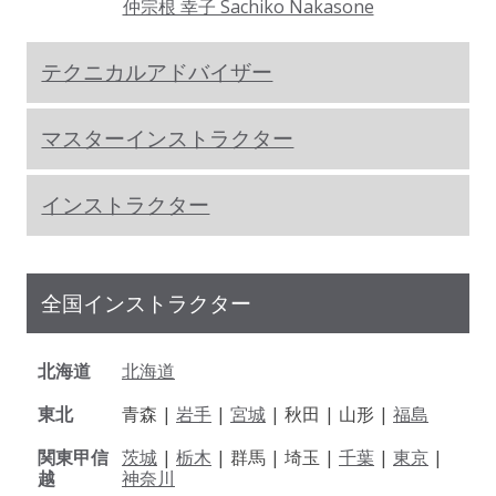
仲宗根 幸子 Sachiko Nakasone
テクニカルアドバイザー
マスターインストラクター
インストラクター
全国インストラクター
北海道
北海道
東北
青森 |
岩手
|
宮城
| 秋田 | 山形 |
福島
関東甲信
茨城
|
栃木
| 群馬 | 埼玉 |
千葉
|
東京
|
越
神奈川