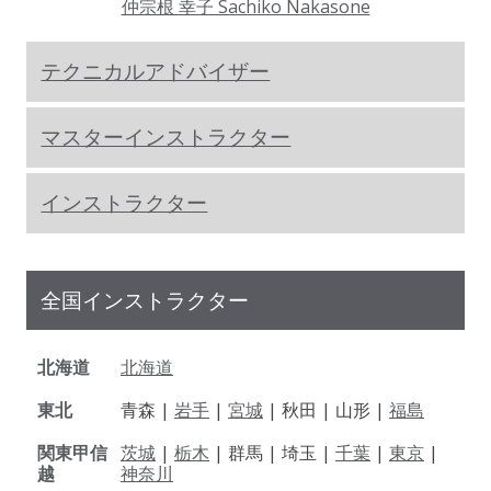
仲宗根 幸子 Sachiko Nakasone
テクニカルアドバイザー
マスターインストラクター
インストラクター
全国インストラクター
北海道
北海道
東北
青森 |
岩手
|
宮城
| 秋田 | 山形 |
福島
関東甲信
茨城
|
栃木
| 群馬 | 埼玉 |
千葉
|
東京
|
越
神奈川