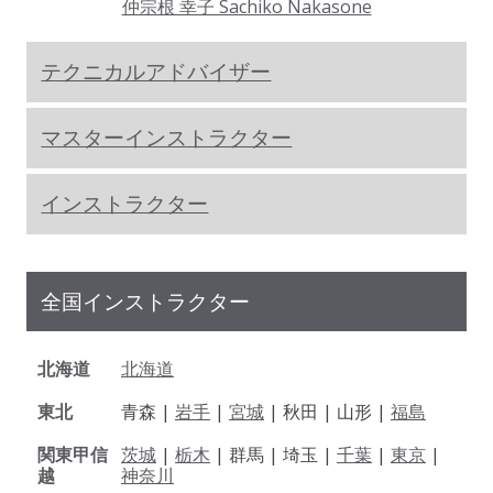
仲宗根 幸子 Sachiko Nakasone
テクニカルアドバイザー
マスターインストラクター
インストラクター
全国インストラクター
北海道
北海道
東北
青森 |
岩手
|
宮城
| 秋田 | 山形 |
福島
関東甲信
茨城
|
栃木
| 群馬 | 埼玉 |
千葉
|
東京
|
越
神奈川