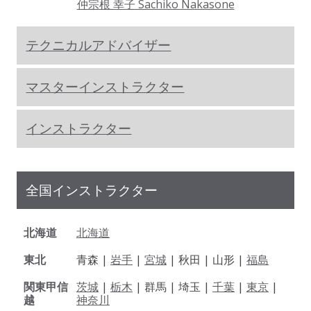
仲宗根 幸子 Sachiko Nakasone
テクニカルアドバイザー
マスターインストラクター
インストラクター
全国インストラクター
北海道
北海道
東北
青森 |
岩手
|
宮城
| 秋田 | 山形 |
福島
関東甲信
茨城
|
栃木
| 群馬 | 埼玉 |
千葉
|
東京
|
越
神奈川