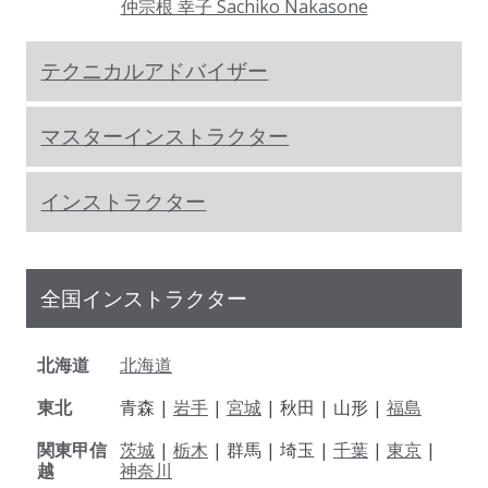
仲宗根 幸子 Sachiko Nakasone
テクニカルアドバイザー
マスターインストラクター
インストラクター
全国インストラクター
北海道
北海道
東北
青森 |
岩手
|
宮城
| 秋田 | 山形 |
福島
関東甲信
茨城
|
栃木
| 群馬 | 埼玉 |
千葉
|
東京
|
越
神奈川