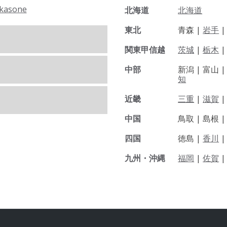
kasone
北海道
北海道
東北
青森 |
岩手
関東甲信越
茨城
|
栃木
|
中部
新潟 |
富山 
知
近畿
三重
|
滋賀
中国
鳥取 |
島根 
四国
徳島 |
香川
九州・沖縄
福岡
|
佐賀