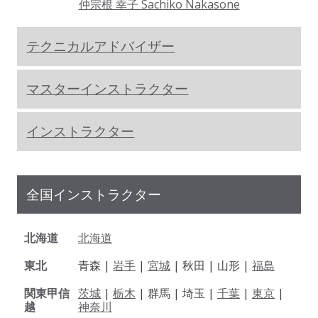
仲宗根 幸子 Sachiko Nakasone
テクニカルアドバイザー
マスターインストラクター
インストラクター
全国インストラクター
北海道
北海道
東北
青森 |
岩手
|
宮城
| 秋田 | 山形 |
福島
関東甲信
茨城
|
栃木
| 群馬 | 埼玉 |
千葉
|
東京
|
越
神奈川