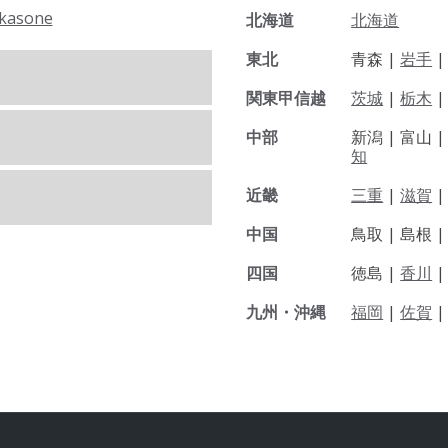
kasone
北海道
北海道
東北
青森 |
岩手
関東甲信越
茨城
|
栃木
|
中部
新潟 |
富山 
知
近畿
三重
|
滋賀
中国
鳥取 |
島根 
四国
徳島 |
香川
九州・沖縄
福岡
|
佐賀