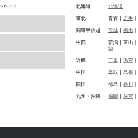
kasone
北海道
北海道
東北
青森 |
岩手
関東甲信越
茨城
|
栃木
|
中部
新潟 |
富山 
知
近畿
三重
|
滋賀
中国
鳥取 |
島根 
四国
徳島 |
香川
九州・沖縄
福岡
|
佐賀