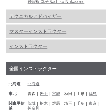
仲宗根 幸子 Sachiko Nakasone
テクニカルアドバイザー
マスターインストラクター
インストラクター
全国インストラクター
北海道
北海道
東北
青森 |
岩手
|
宮城
| 秋田 | 山形 |
福島
関東甲信
茨城
|
栃木
| 群馬 | 埼玉 |
千葉
|
東京
|
越
神奈川