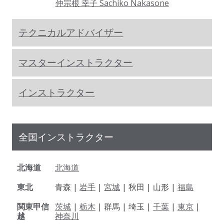
仲宗根 幸子 Sachiko Nakasone
テクニカルアドバイザー
マスターインストラクター
インストラクター
全国インストラクター
北海道
北海道
東北
青森 |
岩手
|
宮城
| 秋田 | 山形 |
福島
関東甲信
茨城
|
栃木
| 群馬 | 埼玉 |
千葉
|
東京
|
越
神奈川