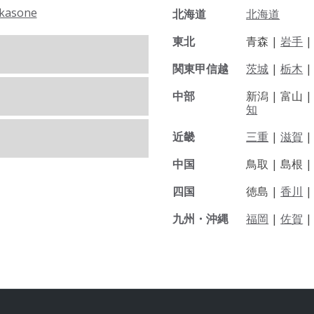
kasone
北海道
北海道
東北
青森 |
岩手
関東甲信越
茨城
|
栃木
|
中部
新潟 |
富山 
知
近畿
三重
|
滋賀
中国
鳥取 |
島根 
四国
徳島 |
香川
九州・沖縄
福岡
|
佐賀