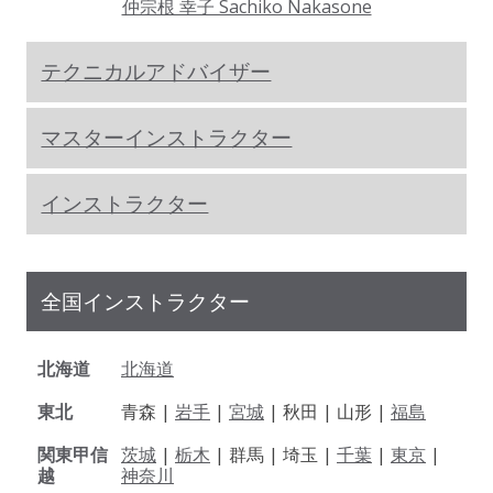
仲宗根 幸子 Sachiko Nakasone
テクニカルアドバイザー
マスターインストラクター
インストラクター
全国インストラクター
北海道
北海道
東北
青森 |
岩手
|
宮城
| 秋田 | 山形 |
福島
関東甲信
茨城
|
栃木
| 群馬 | 埼玉 |
千葉
|
東京
|
越
神奈川