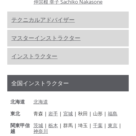
仲宗根 幸子 Sachiko Nakasone
テクニカルアドバイザー
マスターインストラクター
インストラクター
全国インストラクター
北海道
北海道
東北
青森 |
岩手
|
宮城
| 秋田 | 山形 |
福島
関東甲信
茨城
|
栃木
| 群馬 | 埼玉 |
千葉
|
東京
|
越
神奈川