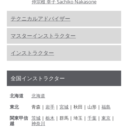
仲宗根 幸子 Sachiko Nakasone
テクニカルアドバイザー
マスターインストラクター
インストラクター
全国インストラクター
北海道
北海道
東北
青森 |
岩手
|
宮城
| 秋田 | 山形 |
福島
関東甲信
茨城
|
栃木
| 群馬 | 埼玉 |
千葉
|
東京
|
越
神奈川