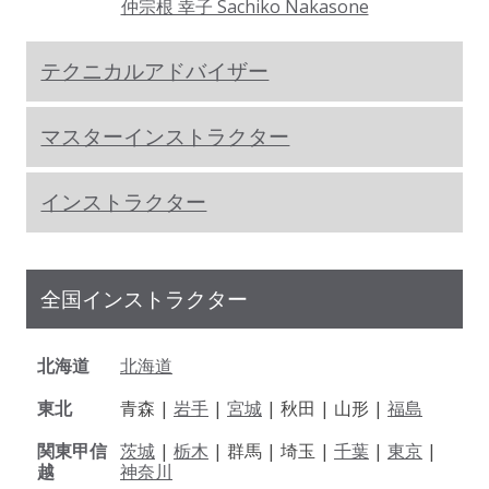
仲宗根 幸子 Sachiko Nakasone
テクニカルアドバイザー
マスターインストラクター
インストラクター
全国インストラクター
北海道
北海道
東北
青森 |
岩手
|
宮城
| 秋田 | 山形 |
福島
関東甲信
茨城
|
栃木
| 群馬 | 埼玉 |
千葉
|
東京
|
越
神奈川