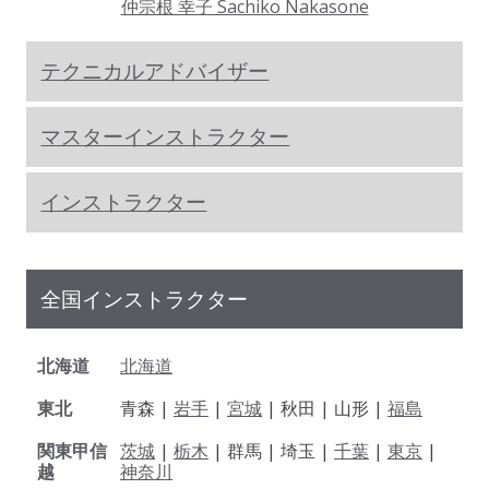
仲宗根 幸子 Sachiko Nakasone
テクニカルアドバイザー
マスターインストラクター
インストラクター
全国インストラクター
北海道
北海道
東北
青森 |
岩手
|
宮城
| 秋田 | 山形 |
福島
関東甲信
茨城
|
栃木
| 群馬 | 埼玉 |
千葉
|
東京
|
越
神奈川