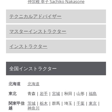
仲宗根 幸子 Sachiko Nakasone
テクニカルアドバイザー
マスターインストラクター
インストラクター
全国インストラクター
北海道
北海道
東北
青森 |
岩手
|
宮城
| 秋田 | 山形 |
福島
関東甲信
茨城
|
栃木
| 群馬 | 埼玉 |
千葉
|
東京
|
越
神奈川